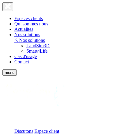
Lien
Fermer
le
page
menu
accueil
Espaces clients
Qui sommes nous
Actualites
Nos solutions
Nos solutions
LandSim3D
Smart4Life
Cas d'usage
Contact
Afficher
menu
le
menu
Bionatics
mobile
Discutons
Espace client