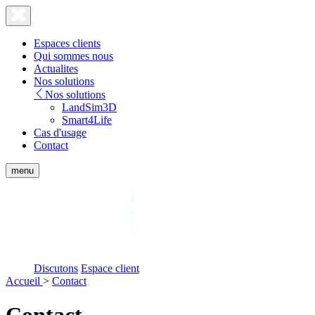
Lien
Fermer
le
page
menu
accueil
Espaces clients
Qui sommes nous
Actualites
Nos solutions
Nos solutions
LandSim3D
Smart4Life
Cas d'usage
Contact
Afficher
menu
le
Bionatics
menu
mobile
Discutons
Espace client
Accueil
>
Contact