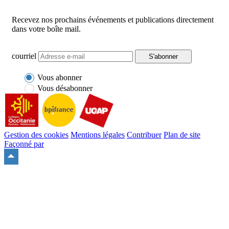
Recevez nos prochains événements et publications directement
dans votre boîte mail.
courriel
S'abonner
Vous abonner
Vous désabonner
Gestion des cookies
Mentions légales
Contribuer
Plan de site
Façonné par
Remonter
en
haut
du
site