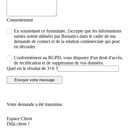
Consentement
En soumettant ce formulaire, j'accepte que les informations
saisies soient utilisées par Bionatics dans le cadre de ma
demande de contact et de la relation commerciale qui peut
en découler.
Conformément au RGPD, vous disposez d'un droit d'accès,
de rectification et de suppression de vos données.
Quel est le résultat de 3+6 ?
Envoyer votre message
Votre demande a été transmise.
Espace Client
Déjà client ?
Contact : colonne droite