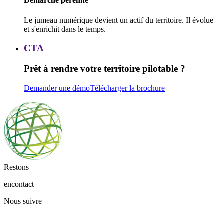
Démarche pérenne
Le jumeau numérique devient un actif du territoire. Il évolue
et s'enrichit dans le temps.
CTA
CTA
Prêt à rendre votre territoire pilotable ?
Demander une démo
Télécharger la brochure
Restons
en
contact
Nous suivre