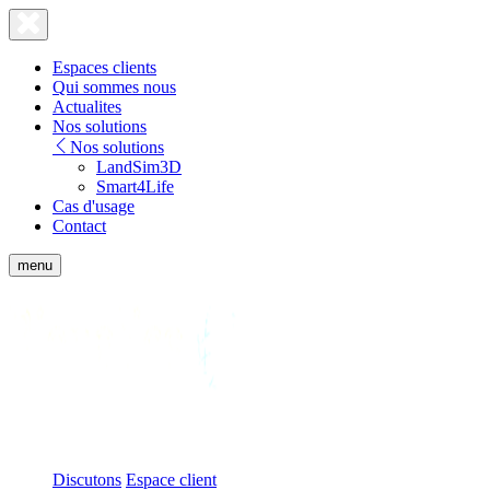
Lien
Fermer
le
page
menu
accueil
Espaces clients
Qui sommes nous
Actualites
Nos solutions
Nos solutions
LandSim3D
Smart4Life
Cas d'usage
Contact
Afficher
menu
le
menu
Bionatics
mobile
Discutons
Espace client