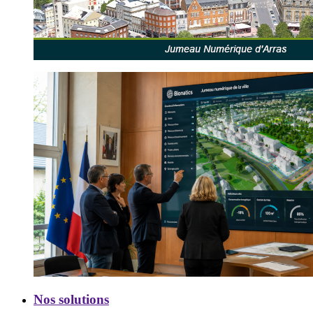
Nos
Nos solutions
solutions